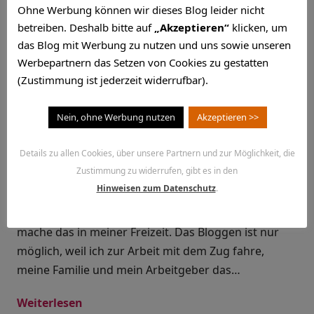
Ohne Werbung können wir dieses Blog leider nicht
Schlagwort:
betreiben. Deshalb bitte auf
„Akzeptieren“
klicken, um
das Blog mit Werbung zu nutzen und uns sowie unseren
Aufmerksamkeit
Werbepartnern das Setzen von Cookies zu gestatten
(Zustimmung ist jederzeit widerrufbar).
Nein, ohne Werbung nutzen
Akzeptieren >>
Wieder die Sache mit dem
Buzz
Details zu allen Cookies, über unsere Partnern und zur Möglichkeit, die
Zustimmung zu widerrufen, gibt es in den
November 2, 2013
Hinweisen zum Datenschutz
.
Ich blogge über Dinge, die mich interessieren. Ich
mache das in meiner Freizeit. Das Bloggen ist nur
möglich, weil ich zur Arbeit mit dem Zug fahre,
meine Familie und mein Arbeitgeber das…
Weiterlesen