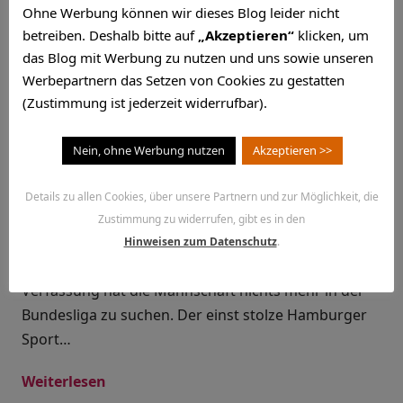
Ohne Werbung können wir dieses Blog leider nicht
Schlagwort:
Ola John
betreiben. Deshalb bitte auf
„Akzeptieren“
klicken, um
das Blog mit Werbung zu nutzen und uns sowie unseren
Werbepartnern das Setzen von Cookies zu gestatten
(Zustimmung ist jederzeit widerrufbar).
HSV oder wie ein Dino ums
Nein, ohne Werbung nutzen
Akzeptieren >>
Aussterben kämpft bettelt
Details zu allen Cookies, über unsere Partnern und zur Möglichkeit, die
Februar 2, 2014
Zustimmung zu widerrufen, gibt es in den
Ich kann es nicht mehr sehen. Die Leistung der HSV-
Hinweisen zum Datenschutz
.
Profis ist seit Monaten inakzeptabel. In dieser
Verfassung hat die Mannschaft nichts mehr in der
Bundesliga zu suchen. Der einst stolze Hamburger
Sport…
Weiterlesen