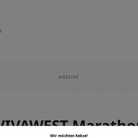
e
ANZEIGE
VIVAWEST Maratho
Wir möchten Kekse!