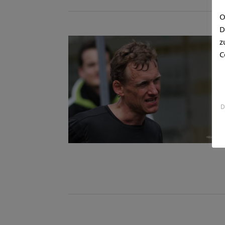
O
D
z
C
D