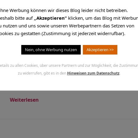
hne Werbung können wir dieses Blog leider nicht betreiben.
eshalb bitte auf
„Akzeptieren“
klicken, um das Blog mit Werbu
Der VIVAWEST-Marat
u nutzen und uns sowie unseren Werbepartnern das Setzen von
ookies zu gestatten (Zustimmung ist jederzeit widerrufbar).
Chronik des Leidens
Nein, ohne Werbung nutzen
Akzeptieren >>
Mai 16, 2013
etails zu allen Cookies, über unsere Partnern und zur Möglichkeit, die Zustimmu
Ihr quält euch. Das kann man in euren Gesichtern lese
zu widerrufen, gibt es in den
Hinweisen zum Datenschutz
.
Pulsmesser. Eure Beine sind bleischwer. Wie weit noch?
euch…
Weiterlesen