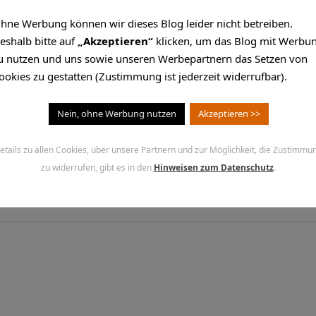
hne Werbung können wir dieses Blog leider nicht betreiben.
eshalb bitte auf
„Akzeptieren“
klicken, um das Blog mit Werbu
D hat ein Problem mit 
u nutzen und uns sowie unseren Werbepartnern das Setzen von
ookies zu gestatten (Zustimmung ist jederzeit widerrufbar).
Nein, ohne Werbung nutzen
Akzeptieren >>
its kurz, nachdem die Vorwürfe gegen Rainer Brüderle beka
Dynamik des Netzes unterschätzt habe.…
etails zu allen Cookies, über unsere Partnern und zur Möglichkeit, die Zustimmu
zu widerrufen, gibt es in den
Hinweisen zum Datenschutz
.