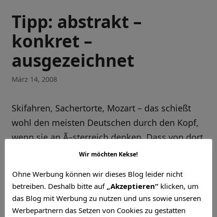
Tipp: abstrakt –
konkret –
ausgezeichnet
März 14, 2008
Skifahren, Sachertorte, Mozart – das schießt
wohl den meisten Deutschen durch den Kopf,
wenn sie an Ã–sterreich denken. Dass von dort
auch gutes Design kommen kann, haben sie in
Wir möchten Kekse!
den seltensten Fällen auf dem Zettel.
Ohne Werbung können wir dieses Blog leider nicht
betreiben. Deshalb bitte auf
„Akzeptieren“
klicken, um
„abstrakt – konkret – ausgezeichnet“ lautet der
das Blog mit Werbung zu nutzen und uns sowie unseren
Titel einer Ausstellung die sich dem
Werbepartnern das Setzen von Cookies zu gestatten