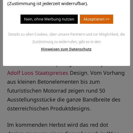
Produktdesign made in Ã–sterreich widmet. In
(Zustimmung ist jederzeit widerrufbar).
Kooperation mit dem österreichischen
Nein, ohne Werbung nutzen
Akzeptieren >>
Designerverband Design Austria zeigt das red
dot design museum in Essen vom 9. April bis
Details zu allen Cookies, über unsere Partnern und zur Möglichkeit, die
zum 4. Mai Einblicke in ausgezeichnetes
Zustimmung zu widerrufen, gibt es in den
österreichisches Produktdesign.
Hinweisen zum Datenschutz
.
Präsentiert werden preisgekrönte Projekte des
Adolf Loos Staatspreises
Design. Vom Vorhang
aus kleinen Betonelementen bis zum
futuristischen Motorrad zeigen rund 50
Ausstellungsstücke die ganze Bandbreite des
österreichischen Produktdesigns.
Im kommenden Herbst wird das red dot