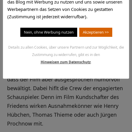
Kundschafter des Friedens
das Blog mit Werbung zu nutzen und uns sowie unseren
für einen unterhaltsamen TV-
Werbepartnern das Setzen von Cookies zu gestatten
(Zustimmung ist jederzeit widerrufbar).
Abend!
Nein, ohne Werbung nutzen
Akzeptieren >>
Denn der 2017 veröffentlichte Film hat wenig
mit Ostalgie zu tun. Stattdessen geht es gut 90
Details zu allen Cookies, über unsere Partnern und zur Möglichkeit, die
Minuten lang um die Frage, ob tatsächlich alle
Zustimmung zu widerrufen, gibt es in den
zum alten Eisen gehören, die wir dort
Hinweisen zum Datenschutz
.
einsortieren. Ein gar nicht so einfaches Thema,
dass der Film aber ausgesprochen humorvoll
bewältigt. Dabei hiflt die Crew der engagierten
Schauspieler. Denn im Film Kundschafter des
Friedens wirken Ausnahmekönner wie Henry
Hübchen, Thomas Thieme oder auch Jürgen
Prochnow mit.