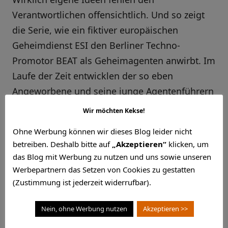
Verantwortlichen offensichtlich. Und so zeigt
die Serie, wie ein fiktiver europäischen
Geheimdienst ESI den Berliner Techno-
Promotor BEAT als Geheimagenten anwirbt. Im
Laufe der Zeit entwicklen der so eben
Angeworbene und seine junge Agentenführern
eine durchaus persönliche Beziehung. Wir
Wir möchten Kekse!
merken, auch im Geheimdienst menschelt es.
Ohne Werbung können wir dieses Blog leider nicht
betreiben. Deshalb bitte auf
„Akzeptieren“
klicken, um
Losgelöst davon kommt BEAT bei der
das Blog mit Werbung zu nutzen und uns sowie unseren
gemeinsamen Verbrecherjagd einer
Werbepartnern das Setzen von Cookies zu gestatten
jugendlichen Taschenausgabe des
(Zustimmung ist jederzeit widerrufbar).
Universalbösen „
Franz Oberhauser
“ näher. Im
Nein, ohne Werbung nutzen
Akzeptieren >>
Laufe sieben Folgen lassen die
Verantwortlichen dieser Serie praktisch nichts