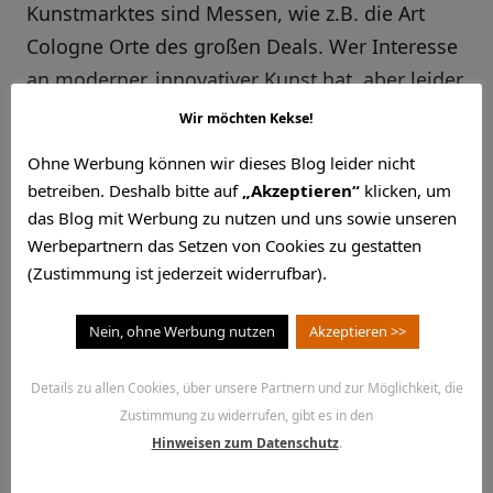
Kunstmarktes sind Messen, wie z.B. die Art
Cologne Orte des großen Deals. Wer Interesse
an moderner, innovativer Kunst hat, aber leider
nicht mit dem Geldbeutel von Ron Lauder
Wir möchten Kekse!
gesegnet ist, wird dieses Wochenende in der
Ohne Werbung können wir dieses Blog leider nicht
Zeche Zollverein bestimmt sein "Kunstquadrat"
betreiben. Deshalb bitte auf
„Akzeptieren“
klicken, um
finden.
das Blog mit Werbung zu nutzen und uns sowie unseren
Werbepartnern das Setzen von Cookies zu gestatten
Aufbauend auf der Pilotveranstaltung 2004
(Zustimmung ist jederzeit widerrufbar).
begannen die Kuratoren Sylvia Sonnenschmidt
Nein, ohne Werbung nutzen
Akzeptieren >>
und Thomas Volkmann, die gemeinsam die
galerie162 betreiben, ihre Serie der
Details zu allen Cookies, über unsere Partnern und zur Möglichkeit, die
Künstlermessen auf Zollverein zu etablieren.
Zustimmung zu widerrufen, gibt es in den
"Gefragt waren und sind immer hohe
Hinweisen zum Datenschutz
.
Professionalität sowie überzeugende